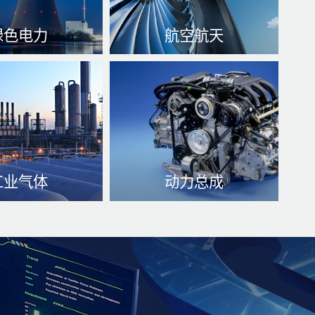
绿色电力
航空航天
递送发热量、加快
热抑制、平均温度稳界定
驾护航生产设备正
性、避免发烫
了解更多
等工作方面。
解更多
工业气体
动力总成
互、气休水冷却和
放凉系统性seo、上升助燃质
、阻力应用性
量、可以减少启动因cpu过
热、延长了机械设备期限
解更多
了解更多