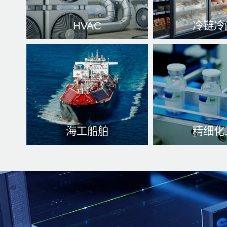
HVAC
冷链冷
出具安逸舒适的室内装修生
从分娩到生活消
态环境、挺高功效和变低耗
程的高温操控生
能等各方面。
了解更多
计。
了解更
海工船舶
精细化
水冷却系统网站优化、解决
微观世界尺幅制
办法设施发烫、防腐处理蚀
率导热、宽敞
村料
了解更多
了解更多