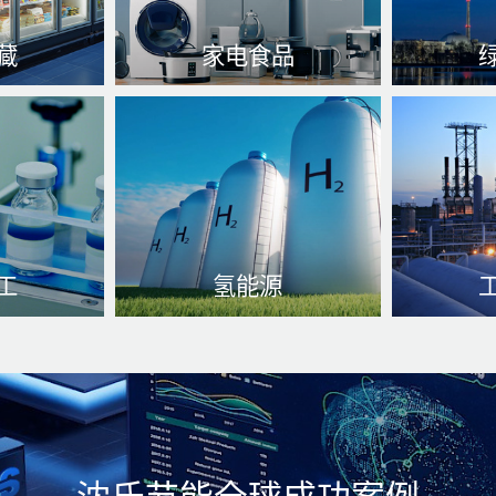
藏
家电食品
费全操作过
越发是在制冷剂装备、空气
广泛用于
产商链设
热泵体系已经与食品类工作
耗能、保
规性
多
有关的装备中
了解更多
了
工
氢能源
作制作、效
氮气保压、耐高温压力转
优质热交
制作制作
变、储氢工艺设备、氮气色
供暖
度增加
了解更多
了