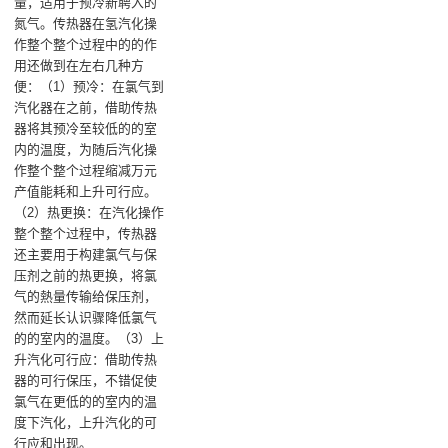
量，适用于预冷新聘入的
氮气‌。传热器在氢汽化操
作整个整个过程中的的作
用还做到在左右几种方
便：（1）预冷‌：在氯气到
汽化器在之前，借助传热
器将其预冷至较低的的室
内的温度，为随后汽化操
作整个整个过程缩减万元
产值能耗和上升可行应‌。‌
（2）热更换‌：在汽化操作
整个整个过程中，传热器
还主要用于构建氯气与保
压剂之前的热更换，将氯
气的熱量传输给保压剂，
然而延长认识骤降低氯气
的的室内的温度‌。‌（3）上
升汽化可行应‌：借助传热
器的可行保压，不错促使
氯气在更低的的室内的温
度下汽化，上升汽化的可
行应和出现‌。