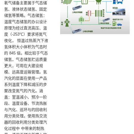
氡气储备主要属于气态储
氢、液体状态储氢、固定
储氢等策略。气态储氢：
温度气态储氢的办公设计
原理为经过直流高压、温
度（-253℃）要求将氮气
夜化， 恒温过热蒸汽下液
氢体积大小体积为气态时
的 845 倍。相比较于气态
储氢，气态储氢贮运质量
更大，可用在大建设规
模、远高度运输管理。氢
汽化的层面在使用一产品
系列温度下降和减压的步
聚改变氮气的汽化‌。涵
盖：室温减小、‌预冷一阶
段、‌温度设备、‌节流热胀
与汽化‌、巡环与的回收利
用分类处理。使用热交流
器的回收利用分类处理汽
化过程中 中带来的制热