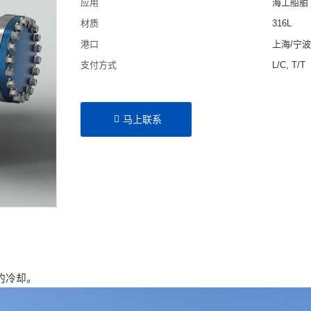
应用
海工船舶
材质
316L
港口
上海/宁
支付方式
L/C, T/T
马上联系
的冷却。