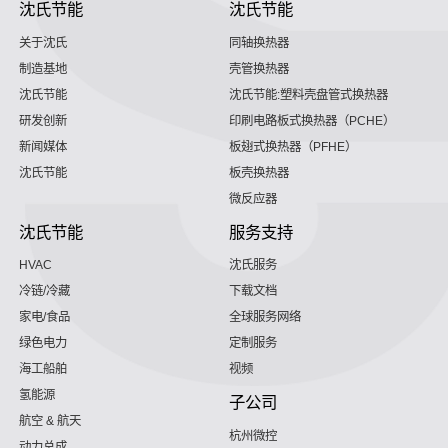
沈氏节能
沈氏节能
关于沈氏
同轴换热器
制造基地
壳管换热器
沈氏节能
沈氏节能:塑料壳盘管式换热器
研发创新
印刷电路板式换热器（PCHE）
新闻媒体
板翅式换热器（PFHE）
沈氏节能
板壳换热器
微反应器
沈氏节能
服务支持
HVAC
沈氏服务
冷链/冷藏
下载文档
家电/食品
全球服务网络
绿色电力
定制服务
海工船舶
视频
氢能源
子公司
航空 & 航天
杭州微控
动力总成