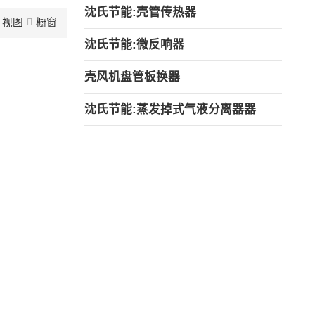
沈氏节能:壳管传热器
视图
橱窗
沈氏节能:微反响器
壳风机盘管板换器
沈氏节能:蒸发掉式气液分离器器