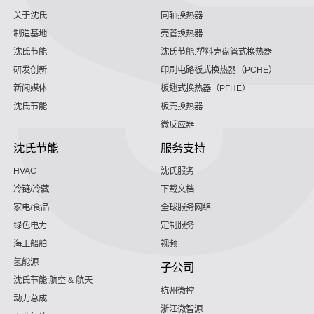
关于沈氏
同轴换热器
制造基地
壳管换热器
沈氏节能
沈氏节能:塑料壳盘管式换热器
研发创新
印刷电路板式换热器（PCHE）
新闻媒体
板翅式换热器（PFHE）
沈氏节能
板壳换热器
微反应器
沈氏节能
服务支持
HVAC
沈氏服务
冷链/冷藏
下载文档
家电/食品
全球服务网络
绿色电力
定制服务
海工船舶
视频
氢能源
子公司
沈氏节能:航空 & 航天
杭州微控
动力总成
浙江微智源